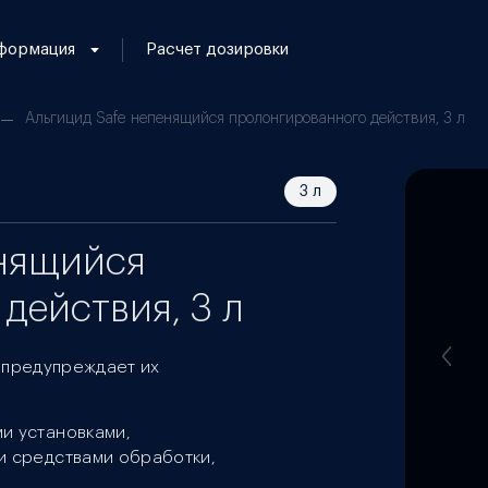
формация
Расчет дозировки
Альгицид Safe непенящийся пролонгированного действия, 3 л
3 л
енящийся
действия, 3 л
 предупреждает их
и установками,
и средствами обработки,