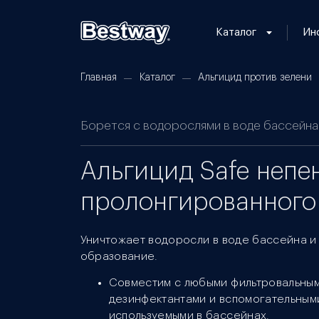
Каталог
Ин
Главная
Каталог
Альгицид против зелени
Борется с водорослями в воде бассейна
Альгицид Safe неп
пролонгированного 
Уничтожает водоросли в воде бассейна и
образование.
Совместим с любыми фильтровальным
дезинфектантами и вспомогательным
используемыми в бассейнах.